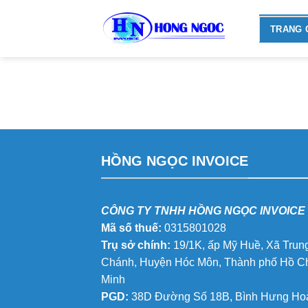
Skip
to
TRANG 
content
HỒNG NGỌC INVOICE
CÔNG TY TNHH HỒNG NGỌC INVOICE
Mã số thuế:
0315801028
Trụ sở chính:
19/1K, ấp Mỹ Huề, Xã Trun
Chánh, Huyện Hóc Môn, Thành phố Hồ C
Minh
PGD:
38D Đường Số 18B, Bình Hưng Hoà