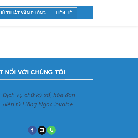
HỦ THUẬT VĂN PHÒNG
LIÊN HỆ
T NỐI VỚI CHÚNG TÔI
Dịch vụ chữ ký số, hóa đơn
điện tử Hồng Ngọc invoice