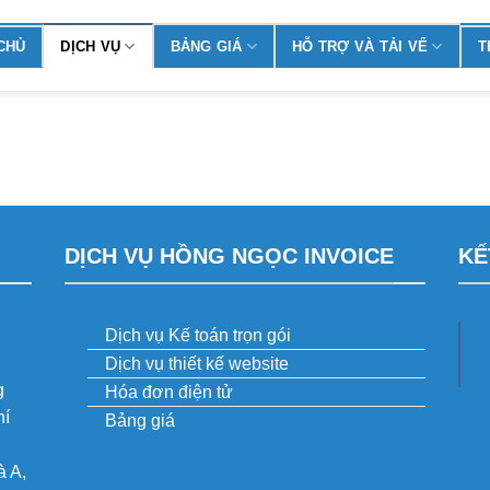
CHỦ
DỊCH VỤ
BẢNG GIÁ
HỖ TRỢ VÀ TẢI VỂ
T
DỊCH VỤ HỒNG NGỌC INVOICE
KẾ
Dịch vụ Kế toán trọn gói
Dịch vụ thiết kế website
g
Hóa đơn điện tử
hí
Bảng giá
 A,