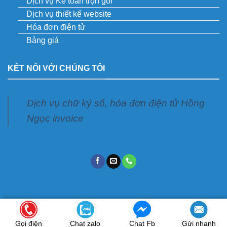
Dịch vụ Kế toán trọn gói
Dịch vụ thiết kế website
Hóa đơn điện tử
Bảng giá
KẾT NỐI VỚI CHÚNG TÔI
Dịch vụ chữ ký số, hóa đơn điện tử Hồng
Ngọc invoice
Copyright 2026 ©
Kê khai số
Gọi điện
Chat zalo
Chat Fb
Gửi nhanh