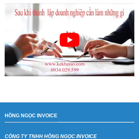
HỒNG NGỌC INVOICE
CÔNG TY TNHH HỒNG NGỌC INVOICE