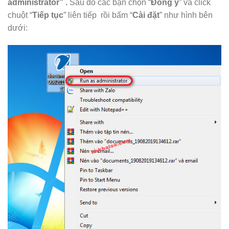
administrator” .
Sau đó các bạn chọn “
Đồng ý
” và click
chuột “
Tiếp tục
” liên tiếp rồi bấm “
Cài đặt
” như hình bên
dưới: