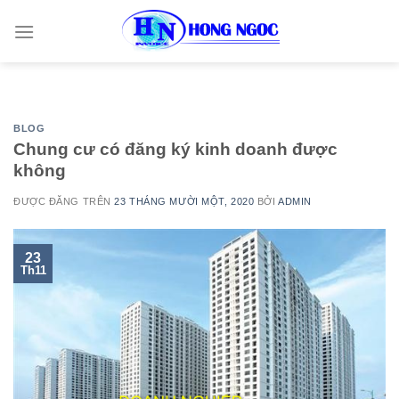
Skip
to
content
BLOG
Chung cư có đăng ký kinh doanh được
không
ĐƯỢC ĐĂNG TRÊN
23 THÁNG MƯỜI MỘT, 2020
BỞI
ADMIN
23
Th11