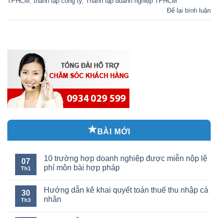
TPHCM
,
thành lập công ty
,
Thành lập doanh nghiệp TPHCM
Để lại bình luận
BÀI MỚI
10 trường hợp doanh nghiệp được miễn nộp lệ
07
phí môn bài hợp pháp
Th1
Hướng dẫn kê khai quyết toán thuế thu nhập cá
30
nhân
Th3