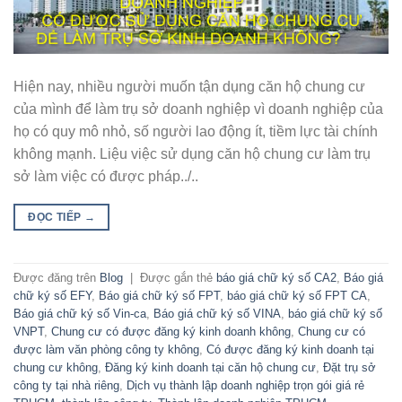
Hiện nay, nhiều người muốn tận dụng căn hộ chung cư
của mình để làm trụ sở doanh nghiệp vì doanh nghiệp của
họ có quy mô nhỏ, số người lao động ít, tiềm lực tài chính
không mạnh. Liệu việc sử dụng căn hộ chung cư làm trụ
sở làm việc có được pháp../..
ĐỌC TIẾP
→
Được đăng trên
Blog
|
Được gắn thẻ
báo giá chữ ký số CA2
,
Báo giá
chữ ký số EFY
,
Báo giá chữ ký số FPT
,
báo giá chữ ký số FPT CA
,
Báo giá chữ ký số Vin-ca
,
Báo giá chữ ký số VINA
,
báo giá chữ ký số
VNPT
,
Chung cư có được đăng ký kinh doanh không
,
Chung cư có
được làm văn phòng công ty không
,
Có được đăng ký kinh doanh tại
chung cư không
,
Đăng ký kinh doanh tại căn hộ chung cư
,
Đặt trụ sở
công ty tại nhà riêng
,
Dịch vụ thành lập doanh nghiệp trọn gói giá rẻ