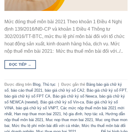
Mức đóng thuế môn bài 2021 Theo khoản 1 Điều 4 Nghị
định 139/2016/NĐ-CP và khoản 1 Điều 4 Thông tư
302/2016/TT-BTC, mức thu lệ phí môn bài đối với tổ chức
hoạt động sản xuất, kinh doanh hàng hóa, dịch vụ. Mức
nộp thuế môn bài 2021: Mức thu thuế môn bài đối với../..
ĐỌC TIẾP
→
Được đăng trên
Blog
,
Thủ tục
|
Được gắn thẻ
Bảng báo giá chữ ký
số
,
báo cáo thuế 2021
,
báo giá chữ ký số CA2
,
Báo giá chữ ký số FPT
,
báo giá chữ ký số FPT CA
,
Báo giá chữ ký số Newca
,
báo giá chữ ký
số NEWCA (newtel)
,
Báo giá chữ ký số Vin-ca
,
Báo giá chữ ký số
VINA
,
báo giá chữ ký số VNPT
,
Các mức nộp thuế môn bài 2021 mới
nhất
,
Han nop thue mon bai 2021
,
hộ gia đình
,
hợp tác xã
,
Hướng dẫn
nộp thuế môn bài 2021
,
Muc nop thue mon bai 2021
,
Muc ong thue mon
bai
,
Mức thu lệ phí môn bài đối với cá nhân
,
Mức thu thuế môn bài đối
với doanh nghiệp
,
Muc thue mon bai 2021
Để lại bình luận