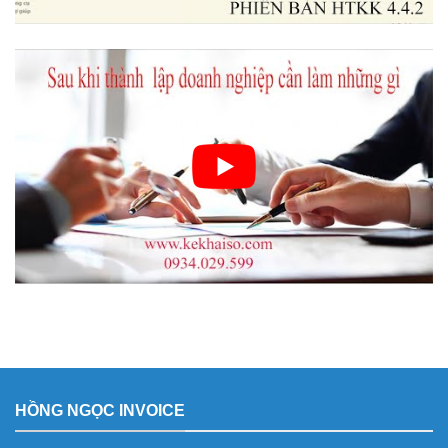
HỒNG NGỌC INVOICE