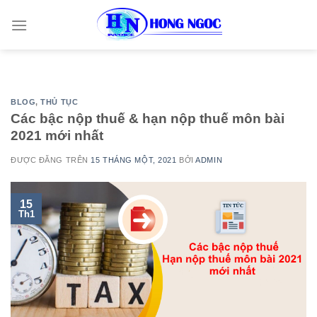
Skip
to
content
BLOG
,
THỦ TỤC
Các bậc nộp thuế & hạn nộp thuế môn bài
2021 mới nhất
ĐƯỢC ĐĂNG TRÊN
15 THÁNG MỘT, 2021
BỞI
ADMIN
15
Th1