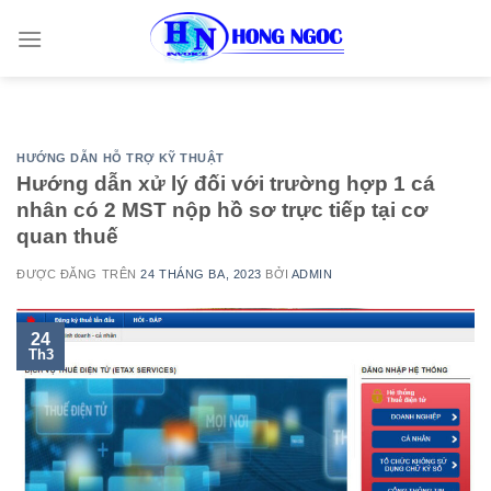
Skip
to
content
HƯỚNG DẪN HỖ TRỢ KỸ THUẬT
Hướng dẫn xử lý đối với trường hợp 1 cá
nhân có 2 MST nộp hồ sơ trực tiếp tại cơ
quan thuế
ĐƯỢC ĐĂNG TRÊN
24 THÁNG BA, 2023
BỞI
ADMIN
24
Th3