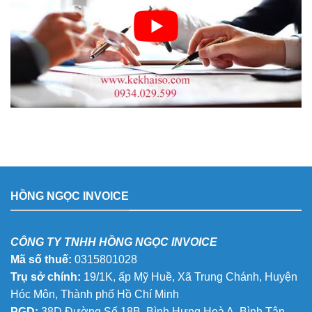
HỒNG NGỌC INVOICE
CÔNG TY TNHH HỒNG NGỌC INVOICE
Mã số thuế:
0315801028
Trụ sở chính:
19/1K, ấp Mỹ Huề, Xã Trung Chánh, Huyện
Hóc Môn, Thành phố Hồ Chí Minh
PGD:
38D Đường Số 18B, Bình Hưng Hoà A, Bình Tân,