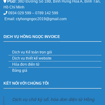
PGD:
38D Đường Số 18B, Bình Hưng Hoà A, Bình Tân,
Hồ Chí Minh
0934 029 599 – 0789 142 599
Email:
ctyhongngoc2019@gmail.com
DỊCH VỤ HỒNG NGỌC INVOICE
Dịch vụ Kế toán trọn gói
Dịch vụ thiết kế website
Hóa đơn điện tử
Bảng giá
KẾT NỐI VỚI CHÚNG TÔI
Dịch vụ chữ ký số, hóa đơn điện tử Hồng