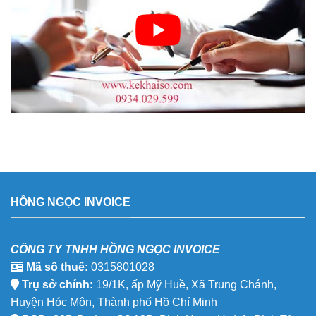
HỒNG NGỌC INVOICE
CÔNG TY TNHH HỒNG NGỌC INVOICE
Mã số thuế:
0315801028
Trụ sở chính:
19/1K, ấp Mỹ Huề, Xã Trung Chánh,
Huyện Hóc Môn, Thành phố Hồ Chí Minh