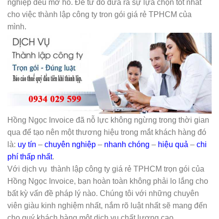
nghiệp đều mơ hồ. Để từ đó đưa ra sự lựa chọn tốt nhất
cho việc thành lập công ty tron gói giá rẻ TPHCM của
mình.
Hồng Ngọc Invoice đã nỗ lực không ngừng trong thời gian
qua để tạo nên một thương hiệu trong mắt khách hàng đó
là:
uy tín
–
chuyên nghiệp
–
nhanh chóng
–
hiệu quả
–
chi
phí thấp nhất
.
Với dịch vụ thành lập công ty giá rẻ TPHCM trọn gói của
Hồng Ngọc Invoice, bạn hoàn toàn không phải lo lắng cho
bất kỳ vấn đề pháp lý nào. Chúng tôi với những chuyên
viên giàu kinh nghiệm nhất, nắm rõ luật nhất sẽ mang đến
cho quý khách hàng một dịch vụ chất lượng cao.