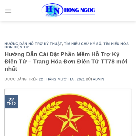
Skip
to
content
HƯỚNG DẪN HỖ TRỢ KỸ THUẬT
,
TÌM HIỂU CHỮ KÝ SỐ
,
TÌM HIỂU HÓA
ĐƠN ĐIỆN TỬ
Hướng Dẫn Cài Đặt Phần Mềm Hỗ Trợ Ký
Điện Tử – Trang Hóa Đơn Điện Tử TT78 mới
nhất
ĐƯỢC ĐĂNG TRÊN
22 THÁNG MƯỜI HAI, 2021
BỞI
ADMIN
22
Th12