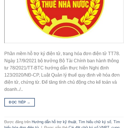
Phần mềm hỗ trợ ký điện tử, trang hóa đơn điện tử TT78.
Ngày 17/9/2021 bộ trưởng Bộ Tài Chính ban hành thông
tư 78/2021/TT-BTC hướng dẫn thực hiện Nghị định
123/2020/NĐ-CP, Luật Quản lý thuế quy định về hóa đơn
điện tử, chứng từ. Để tăng tính chủ động cho kế toán và
doanh../..
ĐỌC TIẾP
→
Được đăng trên
Hướng dẫn hỗ trợ kỹ thuật
,
Tìm hiểu chữ ký số
,
Tìm
hiểu hóa đơn điện tử
|
Được gắn thẻ
Cài đặt chữ ký số VNPT
,
cung