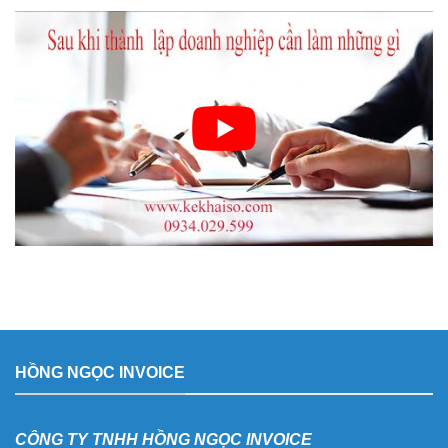
HỒNG NGỌC INVOICE
CÔNG TY TNHH HỒNG NGỌC INVOICE