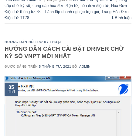
cấp chữ ký số
,
cung cấp hóa đơn điện tử
,
hóa đơn điện tử
,
Hóa Đơn
Điện Tử thông tư 78
,
Thành lập doanh nghiệp trọn gói
,
Trang Hóa Đơn
Điện Tử TT78
1
Bình luận
HƯỚNG DẪN HỖ TRỢ KỸ THUẬT
HƯỚNG DẪN CÁCH CÀI ĐẶT DRIVER CHỮ
KÝ SỐ VNPT MỚI NHẤT
ĐƯỢC ĐĂNG TRÊN
5 THÁNG TƯ, 2021
BỞI
ADMIN
05
Th4