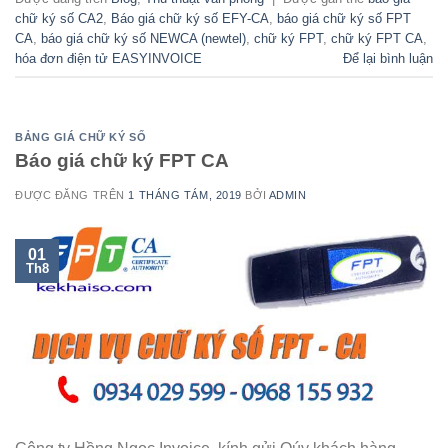
chữ ký số CA2
,
Báo giá chữ ký số EFY-CA
,
báo giá chữ ký số FPT
CA
,
báo giá chữ ký số NEWCA (newtel)
,
chữ ký FPT
,
chữ ký FPT CA
,
hóa đơn điện tử EASYINVOICE
Để lại bình luận
BẢNG GIÁ CHỮ KÝ SỐ
Báo giá chữ ký FPT CA
ĐƯỢC ĐĂNG TRÊN
1 THÁNG TÁM, 2019
BỞI
ADMIN
01
Th8