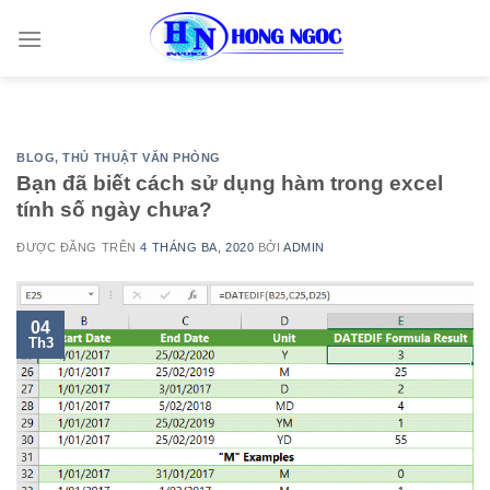
Skip
to
content
BLOG
,
THỦ THUẬT VĂN PHÒNG
Bạn đã biết cách sử dụng hàm trong excel
tính số ngày chưa?
ĐƯỢC ĐĂNG TRÊN
4 THÁNG BA, 2020
BỞI
ADMIN
04
Th3