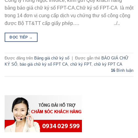
Công ty Hồng Ngọc Invoice, kính gửi Qúy khách hàng
bảng báo giá chữ ký số FPT-CA.Chữ ký số FPT-CA là một
trong 14 đơn vị cung cấp dịch vụ chứng thư số công cộng
được Bộ TT&TT cấp giấy phép…. ../..
ĐỌC TIẾP
→
Được đăng trên
Bảng giá chữ ký số
|
Được gắn thẻ
BÁO GIÁ CHỮ
KÝ SỐ
,
báo giá chữ ký số FPT CA
,
chữ ký FPT
,
chữ ký FPT CA
16
Bình luận