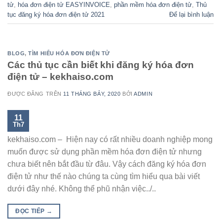
tử
,
hóa đơn điện tử EASYINVOICE
,
phần mềm hóa đơn điện tử
,
Thủ
tục đăng ký hóa đơn điện tử 2021
Để lại bình luận
BLOG
,
TÌM HIỂU HÓA ĐƠN ĐIỆN TỬ
Các thủ tục cần biết khi đăng ký hóa đơn
điện tử – kekhaiso.com
ĐƯỢC ĐĂNG TRÊN
11 THÁNG BẢY, 2020
BỞI
ADMIN
11
Th7
kekhaiso.com – Hiện nay có rất nhiều doanh nghiệp mong
muốn được sử dụng phần mềm hóa đơn điện tử nhưng
chưa biết nên bắt đầu từ đâu. Vậy cách đăng ký hóa đơn
điện tử như thế nào chúng ta cùng tìm hiểu qua bài viết
dưới đây nhé. Không thể phũ nhận việc../..
ĐỌC TIẾP
→