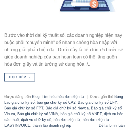
Bước vào thời đại kỹ thuật số, các doanh nghiệp hiện nay
buộc phải “chuyển mình” để nhanh chóng hòa nhập với
những giải pháp hiện đại. Dưới đây là tiến trình 5 bước sẽ
giúp doanh nghiệp của bạn hoàn toàn có thể lãng quên
hóa đơn giấy và tin tưởng sử dụng hóa../..
ĐỌC TIẾP
→
Được đăng trên
Blog
,
Tìm hiểu hóa đơn điện tử
|
Được gắn thẻ
Bảng
báo giá chữ ký số
,
báo giá chữ ký số CA2
,
Báo giá chữ ký số EFY
,
Báo giá chữ ký số FPT
,
Báo giá chữ ký số Newca
,
Báo giá chữ ký số
Vin-ca
,
Báo giá chữ ký số VINA
,
báo giá chữ ký số VNPT
,
dịch vụ báo
cáo thuế
,
dịch vụ chữ ký số
,
hóa đơn điện tử
,
hóa đơn điện tử
EASYINVOICE
,
thành lập doanh nghiệp
Để lại bình luận