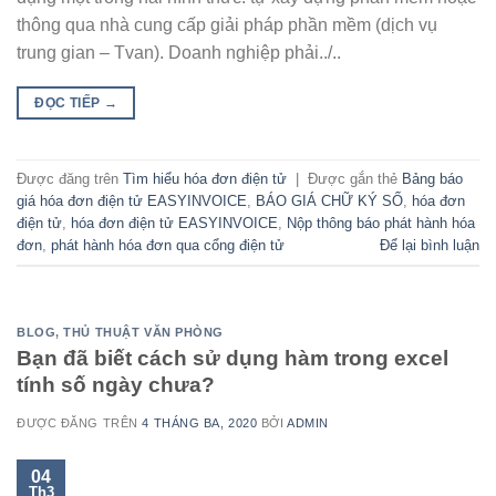
thông qua nhà cung cấp giải pháp phần mềm (dịch vụ
trung gian – Tvan). Doanh nghiệp phải../..
ĐỌC TIẾP
→
Được đăng trên
Tìm hiểu hóa đơn điện tử
|
Được gắn thẻ
Bảng báo
giá hóa đơn điện tử EASYINVOICE
,
BÁO GIÁ CHỮ KÝ SỐ
,
hóa đơn
điện tử
,
hóa đơn điện tử EASYINVOICE
,
Nộp thông báo phát hành hóa
đơn
,
phát hành hóa đơn qua cổng điện tử
Để lại bình luận
BLOG
,
THỦ THUẬT VĂN PHÒNG
Bạn đã biết cách sử dụng hàm trong excel
tính số ngày chưa?
ĐƯỢC ĐĂNG TRÊN
4 THÁNG BA, 2020
BỞI
ADMIN
04
Th3