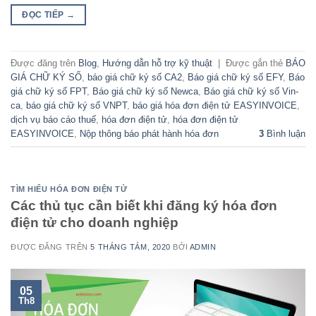
ĐỌC TIẾP
→
Được đăng trên
Blog
,
Hướng dẫn hỗ trợ kỹ thuật
|
Được gắn thẻ
BÁO
GIÁ CHỮ KÝ SỐ
,
báo giá chữ ký số CA2
,
Báo giá chữ ký số EFY
,
Báo
giá chữ ký số FPT
,
Báo giá chữ ký số Newca
,
Báo giá chữ ký số Vin-
ca
,
báo giá chữ ký số VNPT
,
báo giá hóa đơn điện tử EASYINVOICE
,
dịch vụ báo cáo thuế
,
hóa đơn điện tử
,
hóa đơn điện tử
EASYINVOICE
,
Nộp thông báo phát hành hóa đơn
3
Bình luận
TÌM HIỂU HÓA ĐƠN ĐIỆN TỬ
Các thủ tục cần biết khi đăng ký hóa đơn
điện tử cho doanh nghiệp
ĐƯỢC ĐĂNG TRÊN
5 THÁNG TÁM, 2020
BỞI
ADMIN
05
Th8