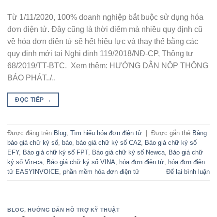
Từ 1/11/2020, 100% doanh nghiệp bắt buộc sử dụng hóa
đơn điện tử. Đây cũng là thời điểm mà nhiều quy định cũ
về hóa đơn điện tử sẽ hết hiệu lực và thay thế bằng các
quy định mới tại Nghị định 119/2018/NĐ-CP, Thông tư
68/2019/TT-BTC. Xem thêm: HƯỚNG DẪN NỘP THÔNG
BÁO PHÁT../..
ĐỌC TIẾP
→
Được đăng trên
Blog
,
Tìm hiểu hóa đơn điện tử
|
Được gắn thẻ
Bảng
báo giá chữ ký số
,
báo
,
báo giá chữ ký số CA2
,
Báo giá chữ ký số
EFY
,
Báo giá chữ ký số FPT
,
Báo giá chữ ký số Newca
,
Báo giá chữ
ký số Vin-ca
,
Báo giá chữ ký số VINA
,
hóa đơn điện tử
,
hóa đơn điện
tử EASYINVOICE
,
phần mềm hóa đơn điện tử
Để lại bình luận
BLOG
,
HƯỚNG DẪN HỖ TRỢ KỸ THUẬT