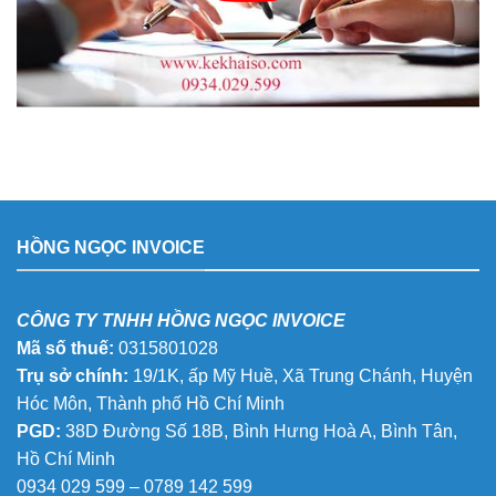
HỒNG NGỌC INVOICE
CÔNG TY TNHH HỒNG NGỌC INVOICE
Mã số thuế:
0315801028
Trụ sở chính:
19/1K, ấp Mỹ Huề, Xã Trung Chánh, Huyện
Hóc Môn, Thành phố Hồ Chí Minh
PGD:
38D Đường Số 18B, Bình Hưng Hoà A, Bình Tân,
Hồ Chí Minh
0934 029 599 – 0789 142 599