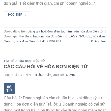
đơn giá. Tiết kiệm thời gian, chi phí doanh nghiệp,../..
ĐỌC TIẾP
→
Được đăng trên
Bảng giá hoá đơn điện tử
,
Tìm hiểu hóa đơn điện tử
|
Được gắn thẻ
Bảng báo giá hóa đơn điện tử EASYINVOICE
,
hóa đơn
điện tử
,
hóa đơn điện tử EASYINVOICE
2
Bình luận
TÌM HIỂU HÓA ĐƠN ĐIỆN TỬ
CÁC CÂU HỎI VỀ HÓA ĐƠN ĐIỆN TỬ
ĐƯỢC ĐĂNG TRÊN
6 THÁNG BẢY, 2020
BỞI
ADMIN
06
Th7
Câu hỏi 1: Doanh nghiệp cần chuẩn bị gì khi đăng ký sử
dụng Hóa đơn điện tử? Trả lời: 1.Doanh nghiệp có thể sử
dụng một trong hai hình thức: tự xây dựng phần mềm hoặc