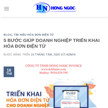
Skip
to
content
BLOG
,
TÌM HIỂU HÓA ĐƠN ĐIỆN TỬ
5 BƯỚC GIÚP DOANH NGHIỆP TRIỂN KHAI
HÓA ĐƠN ĐIỆN TỬ
ĐƯỢC ĐĂNG TRÊN
18 THÁNG TÁM, 2020
BỞI
ADMIN
18
Th8