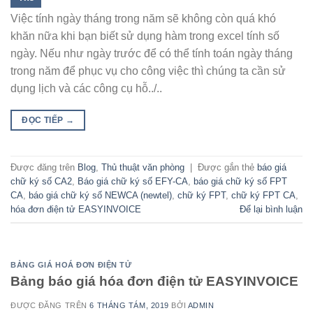
Việc tính ngày tháng trong năm sẽ không còn quá khó
khăn nữa khi bạn biết sử dụng hàm trong excel tính số
ngày. Nếu như ngày trước để có thể tính toán ngày tháng
trong năm để phục vụ cho công việc thì chúng ta cần sử
dụng lịch và các công cụ hỗ../..
ĐỌC TIẾP
→
Được đăng trên
Blog
,
Thủ thuật văn phòng
|
Được gắn thẻ
báo giá
chữ ký số CA2
,
Báo giá chữ ký số EFY-CA
,
báo giá chữ ký số FPT
CA
,
báo giá chữ ký số NEWCA (newtel)
,
chữ ký FPT
,
chữ ký FPT CA
,
hóa đơn điện tử EASYINVOICE
Để lại bình luận
BẢNG GIÁ HOÁ ĐƠN ĐIỆN TỬ
Bảng báo giá hóa đơn điện tử EASYINVOICE
ĐƯỢC ĐĂNG TRÊN
6 THÁNG TÁM, 2019
BỞI
ADMIN