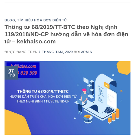
BLOG
,
TÌM HIỂU HÓA ĐƠN ĐIỆN TỬ
Thông tư 68/2019/TT-BTC theo Nghị định
119/2018/NĐ-CP hướng dẫn về hóa đơn điện
tử – kekhaiso.com
ĐƯỢC ĐĂNG TRÊN
7 THÁNG TÁM, 2020
BỞI
ADMIN
07
Th8