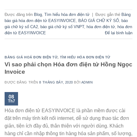
Được đăng trên
Blog
,
Tìm hiểu hóa đơn điện tử
|
Được gắn thẻ
Bảng
báo giá hóa đơn điện tử EASYINVOICE
,
BÁO GIÁ CHỮ KÝ SỐ
,
báo
giá chữ ký số CA2
,
báo giá chữ ký số VNPT
,
hóa đơn điện tử
,
hóa đơn
điện tử EASYINVOICE
Để lại bình luận
BẢNG GIÁ HOÁ ĐƠN ĐIỆN TỬ
,
TÌM HIỂU HÓA ĐƠN ĐIỆN TỬ
Vì sao phải chọn Hóa đơn điện tử Hồng Ngọc
Invoice
ĐƯỢC ĐĂNG TRÊN
8 THÁNG BẢY, 2020
BỞI
ADMIN
08
Th7
Hóa đơn điện tử EASYINVOICE là phần mềm được cài
đặt trên máy tính kết nối internet, dễ sử dụng thao tác đơn
giản, tiện ích đầy đủ, thân thiện với người dùng. Khách
hàng chỉ cần nhập thông tin hàng hóa sản phẩm, số lượng,