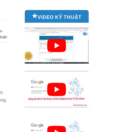
VIDEO KỸ THUẬT
n-
luận
ch
ong
p….