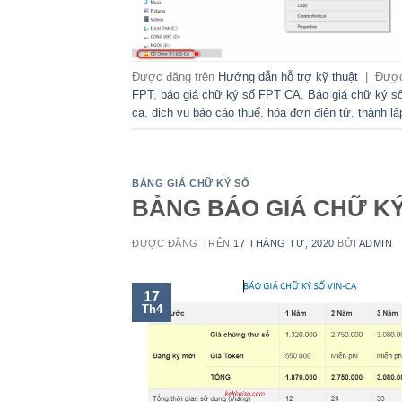
Được đăng trên
Hướng dẫn hỗ trợ kỹ thuật
|
Được
FPT
,
báo giá chữ ký số FPT CA
,
Báo giá chữ ký s
ca
,
dịch vụ báo cáo thuế
,
hóa đơn điện tử
,
thành lậ
BẢNG GIÁ CHỮ KÝ SỐ
BẢNG BÁO GIÁ CHỮ KÝ
ĐƯỢC ĐĂNG TRÊN
17 THÁNG TƯ, 2020
BỞI
ADMIN
17
Th4