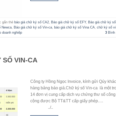
 gắn thẻ
báo giá chữ ký số CA2
,
Báo giá chữ ký số EFY
,
Báo giá chữ ký số
ố Newca
,
Báo giá chữ ký số Vin-ca
,
báo giá chữ ký số Vina CA
,
chữ ký số vi
p doanh nghiệp
3
Bình 
 SỐ VIN-CA
Công ty Hồng Ngọc Invoice, kính gửi Qúy khá
hàng bảng báo giá.Chữ ký số Vin-ca là một tr
14 đơn vị cung cấp dịch vụ chứng thư số công
cộng được Bộ TT&TT cấp giấy phé
../..