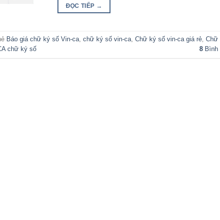
ĐỌC TIẾP
→
hẻ
Báo giá chữ ký số Vin-ca
,
chữ ký số vin-ca
,
Chữ ký số vin-ca giá rẻ
,
Chữ 
A chữ ký số
8
Bình 