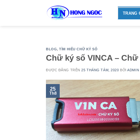
Skip
to
TRANG 
content
BLOG
,
TÌM HIỂU CHỮ KÝ SỐ
Chữ ký số VINCA – Chữ 
ĐƯỢC ĐĂNG TRÊN
25 THÁNG TÁM, 2020
BỞI
ADMIN
25
Th8