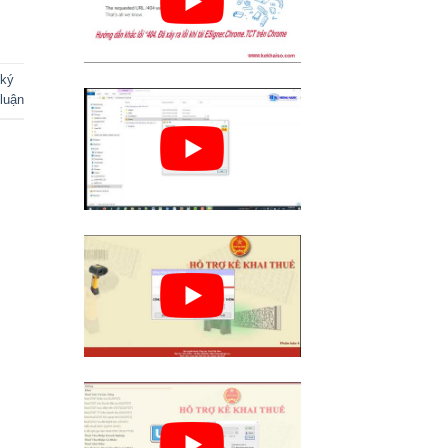
ký
luận