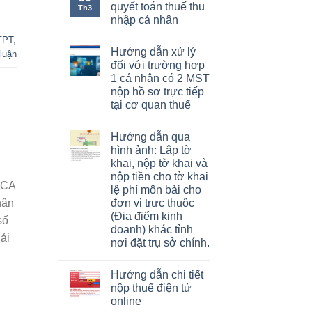
quyết toán thuế thu
Th3
nhập cá nhân
FPT
,
Hướng dẫn xử lý
 luận
đối với trường hợp
1 cá nhân có 2 MST
nộp hồ sơ trực tiếp
tại cơ quan thuế
Hướng dẫn qua
hình ảnh: Lập tờ
khai, nộp tờ khai và
nộp tiền cho tờ khai
-CA
lệ phí môn bài cho
đơn vị trực thuộc
hân
(Địa điểm kinh
số
doanh) khác tỉnh
hải
nơi đặt trụ sở chính.
Hướng dẫn chi tiết
nộp thuế điện tử
online