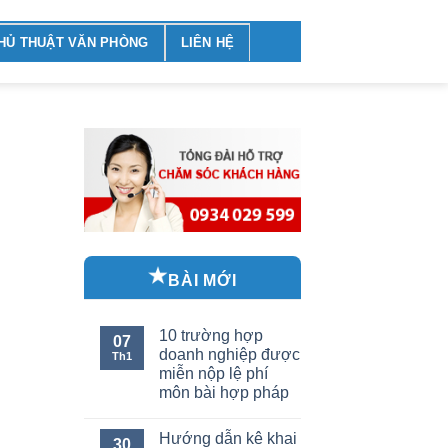
HỦ THUẬT VĂN PHÒNG
LIÊN HỆ
BÀI MỚI
10 trường hợp
07
doanh nghiệp được
Th1
miễn nộp lệ phí
môn bài hợp pháp
Hướng dẫn kê khai
30