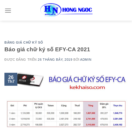
Skip
to
content
BẢNG GIÁ CHỮ KÝ SỐ
Báo giá chữ ký số EFY-CA 2021
ĐƯỢC ĐĂNG TRÊN
26 THÁNG BẢY, 2019
BỞI
ADMIN
26
Th7