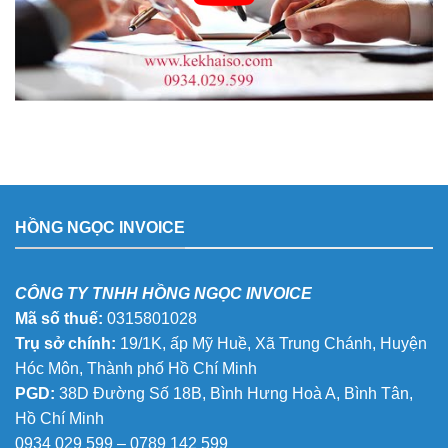
HỒNG NGỌC INVOICE
CÔNG TY TNHH HỒNG NGỌC INVOICE
Mã số thuế:
0315801028
Trụ sở chính:
19/1K, ấp Mỹ Huề, Xã Trung Chánh, Huyện
Hóc Môn, Thành phố Hồ Chí Minh
PGD:
38D Đường Số 18B, Bình Hưng Hoà A, Bình Tân,
Hồ Chí Minh
0934 029 599 – 0789 142 599