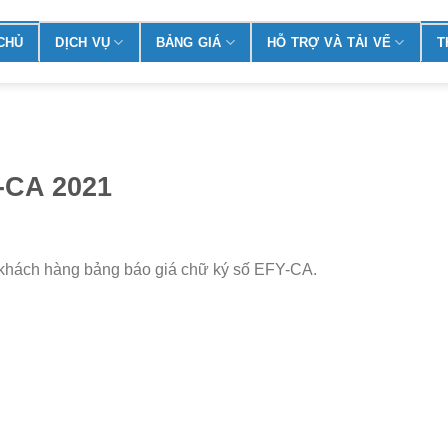
CHỦ
DỊCH VỤ
BẢNG GIÁ
HỖ TRỢ VÀ TẢI VỂ
T
-CA 2021
 khách hàng bảng báo giá chữ ký số EFY-CA.