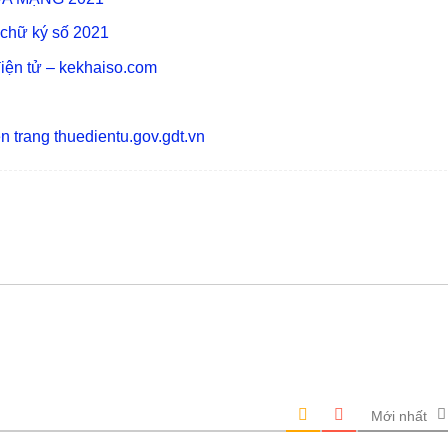
 chữ ký số 2021
điện tử – kekhaiso.com
 trang thuedientu.gov.gdt.vn
Mới nhất