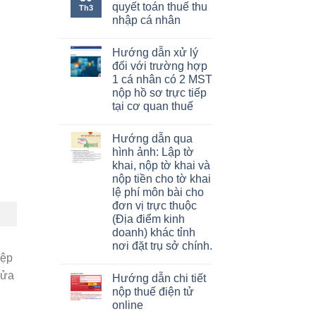
quyết toán thuế thu
Th3
nhập cá nhân
Hướng dẫn xử lý
đối với trường hợp
1 cá nhân có 2 MST
nộp hồ sơ trực tiếp
tại cơ quan thuế
Hướng dẫn qua
hình ảnh: Lập tờ
khai, nộp tờ khai và
nộp tiền cho tờ khai
lệ phí môn bài cho
đơn vị trực thuộc
(Địa điểm kinh
doanh) khác tỉnh
nơi đặt trụ sở chính.
iệp
cửa
Hướng dẫn chi tiết
nộp thuế điện tử
online