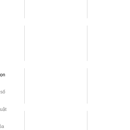
họn
 số
huật
óa