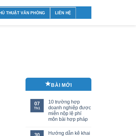
HỦ THUẬT VĂN PHÒNG
LIÊN HỆ
BÀI MỚI
10 trường hợp
07
doanh nghiệp được
Th1
miễn nộp lệ phí
môn bài hợp pháp
Hướng dẫn kê khai
30