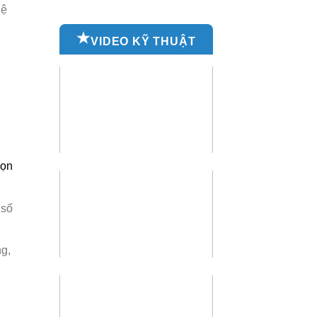
hệ
VIDEO KỸ THUẬT
họn
 số
g,