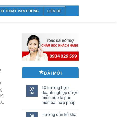
HỦ THUẬT VĂN PHÒNG
LIÊN HỆ
o
BÀI MỚI
n
10 trường hợp
07
ng
doanh nghiệp được
Th1
KK
miễn nộp lệ phí
/..
môn bài hợp pháp
Hướng dẫn kê khai
30