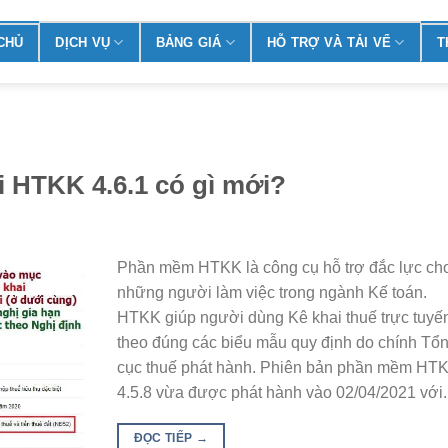
CHỦ
DỊCH VỤ
BẢNG GIÁ
HỖ TRỢ VÀ TẢI VỂ
T
 HTKK 4.6.1 có gì mới?
Phần mềm HTKK là công cụ hỗ trợ đắc lực ch
những người làm việc trong ngành Kế toán.
HTKK giúp người dùng Kê khai thuế trực tuyế
theo đúng các biểu mẫu quy định do chính Tổ
cục thuế phát hành. Phiên bản phần mềm HT
4.5.8 vừa được phát hành vào 02/04/2021 với..
ĐỌC TIẾP
→