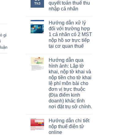
quyết toán thuế thu
Th3
nhập cá nhân
Hướng dẫn xử lý
đối với trường hợp
1 cá nhân có 2 MST
ó gì
nộp hồ sơ trực tiếp
ì
tại cơ quan thuế
luận
Hướng dẫn qua
hình ảnh: Lập tờ
khai, nộp tờ khai và
nộp tiền cho tờ khai
lệ phí môn bài cho
đơn vị trực thuộc
(Địa điểm kinh
doanh) khác tỉnh
nơi đặt trụ sở chính.
Hướng dẫn chi tiết
nộp thuế điện tử
online