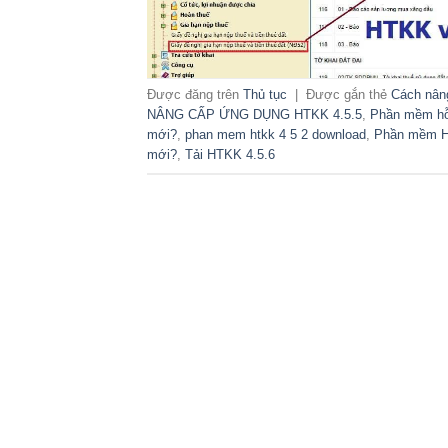
Được đăng trên
Thủ tục
|
Được gắn thẻ
Cách nân
NÂNG CẤP ỨNG DỤNG HTKK 4.5.5
,
Phần mềm hỗ 
mới?
,
phan mem htkk 4 5 2 download
,
Phần mềm HT
mới?
,
Tải HTKK 4.5.6