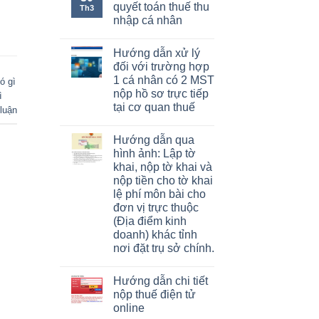
quyết toán thuế thu
Th3
nhập cá nhân
Hướng dẫn xử lý
đối với trường hợp
1 cá nhân có 2 MST
ó gì
nộp hồ sơ trực tiếp
ì
tại cơ quan thuế
luận
Hướng dẫn qua
hình ảnh: Lập tờ
khai, nộp tờ khai và
nộp tiền cho tờ khai
lệ phí môn bài cho
đơn vị trực thuộc
(Địa điểm kinh
doanh) khác tỉnh
nơi đặt trụ sở chính.
Hướng dẫn chi tiết
nộp thuế điện tử
online