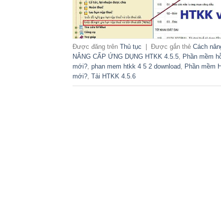
Được đăng trên
Thủ tục
|
Được gắn thẻ
Cách nân
NÂNG CẤP ỨNG DỤNG HTKK 4.5.5
,
Phần mềm hỗ 
mới?
,
phan mem htkk 4 5 2 download
,
Phần mềm HT
mới?
,
Tải HTKK 4.5.6