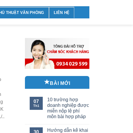
HỦ THUẬT VĂN PHÒNG
LIÊN HỆ
o
BÀI MỚI
n
10 trường hợp
07
ng
doanh nghiệp được
Th1
KK
miễn nộp lệ phí
/..
môn bài hợp pháp
Hướng dẫn kê khai
30