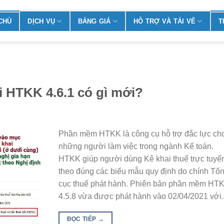
CHỦ
DỊCH VỤ
BẢNG GIÁ
HỖ TRỢ VÀ TẢI VỂ
T
 HTKK 4.6.1 có gì mới?
Phần mềm HTKK là công cụ hỗ trợ đắc lực ch
những người làm việc trong ngành Kế toán.
HTKK giúp người dùng Kê khai thuế trực tuyế
theo đúng các biểu mẫu quy định do chính Tổ
cục thuế phát hành. Phiên bản phần mềm HT
4.5.8 vừa được phát hành vào 02/04/2021 với..
ĐỌC TIẾP
→