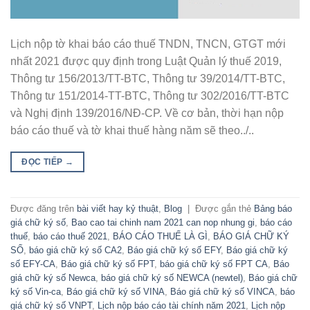
Lịch nộp tờ khai báo cáo thuế TNDN, TNCN, GTGT mới
nhất 2021 được quy định trong Luật Quản lý thuế 2019,
Thông tư 156/2013/TT-BTC, Thông tư 39/2014/TT-BTC,
Thông tư 151/2014-TT-BTC, Thông tư 302/2016/TT-BTC
và Nghị định 139/2016/NĐ-CP. Về cơ bản, thời hạn nộp
báo cáo thuế và tờ khai thuế hàng năm sẽ theo../..
ĐỌC TIẾP
→
Được đăng trên
bài viết hay kỷ thuật
,
Blog
|
Được gắn thẻ
Bảng báo
giá chữ ký số
,
Bao cao tai chinh nam 2021 can nop nhung gi
,
báo cáo
thuế
,
báo cáo thuế 2021
,
BÁO CÁO THUẾ LÀ GÌ
,
BÁO GIÁ CHỮ KÝ
SỐ
,
báo giá chữ ký số CA2
,
Báo giá chữ ký số EFY
,
Báo giá chữ ký
số EFY-CA
,
Báo giá chữ ký số FPT
,
báo giá chữ ký số FPT CA
,
Báo
giá chữ ký số Newca
,
báo giá chữ ký số NEWCA (newtel)
,
Báo giá chữ
ký số Vin-ca
,
Báo giá chữ ký số VINA
,
Báo giá chữ ký số VINCA
,
báo
giá chữ ký số VNPT
,
Lịch nộp báo cáo tài chính năm 2021
,
Lịch nộp