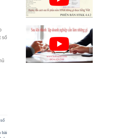
p
t số
.
hủ
 số
 bài