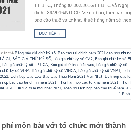
TT-BTC, Thông tư 302/2016/TT-BTC và Nghị
định 139/2016/NĐ-CP. Về cơ bản, thời hạn nộ
báo cáo thuế và tờ khai thuế hàng năm sẽ theo.
ĐỌC TIẾP
→
 gắn thẻ
Bảng báo giá chữ ký số
,
Bao cao tai chinh nam 2021 can nop nhung
LÀ GÌ
,
BÁO GIÁ CHỮ KÝ SỐ
,
báo giá chữ ký số CA2
,
Báo giá chữ ký số E
,
báo giá chữ ký số FPT CA
,
Báo giá chữ ký số Newca
,
báo giá chữ ký số
á chữ ký số VINA
,
Báo giá chữ ký số VINCA
,
báo giá chữ ký số VNPT
,
Lịch
 2021
,
Lịch Nộp Các Loại Báo Cáo Thuế Năm 2021 Mới Nhất
,
Lịch nộp các lo
n nộp báo cáo tài chính năm 2021
,
Thoi han nop cac to khai nam 2021
,
Thời 
hat 2020
,
Tin tuc thue moi nhat 2021
,
Toàn bộ Lịch nộp báo cáo thuế năm 20
1
Bình 
ệ phí môn bài với tổ chức mới thành