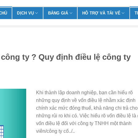
CHỦ
DỊCH VỤ
BẢNG GIÁ
HỖ TRỢ VÀ TẢI VỂ
T
 công ty ? Quy định điều lệ công ty
Khi thành lập doanh nghiệp, bạn cần hiểu rõ
những quy định về vốn điều lệ nhằm xác định
chính xác mức đóng thuế, khả năng chi trả cho
những rủi ro khi có. Việc hiểu rõ vốn điều lệ là 
vốn điều lệ đối với công ty TNHH một thành
viên/công ty cổ../..