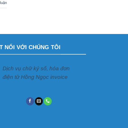
luận
T NỐI VỚI CHÚNG TÔI
Dịch vụ chữ ký số, hóa đơn
điện tử Hồng Ngọc invoice