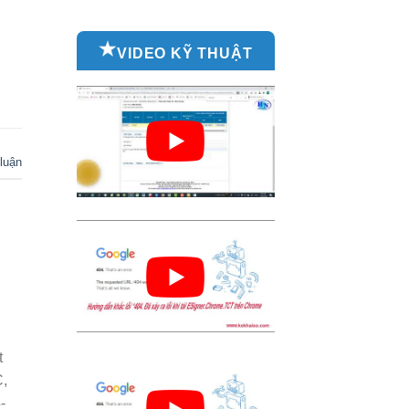
VIDEO KỸ THUẬT
 luận
t
C,
-