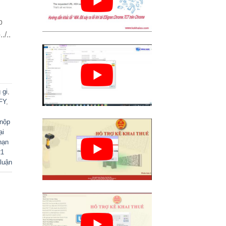
p
./..
 gi
,
FY
,
 nộp
ại
hạn
21
luận