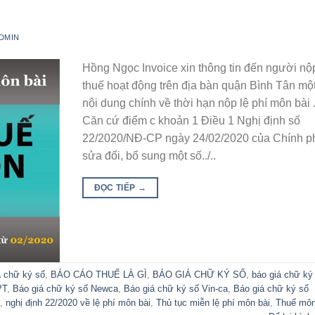
DMIN
Hồng Ngọc Invoice xin thông tin đến người nộ
thuế hoạt động trên địa bàn quận Bình Tân mộ
nội dung chính về thời hạn nộp lệ phí môn bài 
Căn cứ điểm c khoản 1 Điều 1 Nghị định số
22/2020/NĐ-CP ngày 24/02/2020 của Chính p
sửa đổi, bổ sung một số../..
ĐỌC TIẾP
→
á chữ ký số
,
BÁO CÁO THUẾ LÀ GÌ
,
BÁO GIÁ CHỮ KÝ SỐ
,
báo giá chữ ký
PT
,
Báo giá chữ ký số Newca
,
Báo giá chữ ký số Vin-ca
,
Báo giá chữ ký số
,
nghị định 22/2020 về lệ phí môn bài
,
Thủ tục miễn lệ phí môn bài
,
Thuế môn