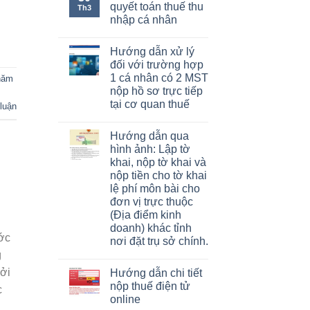
quyết toán thuế thu
Th3
nhập cá nhân
Hướng dẫn xử lý
đối với trường hợp
1 cá nhân có 2 MST
năm
nộp hồ sơ trực tiếp
tại cơ quan thuế
 luận
Hướng dẫn qua
hình ảnh: Lập tờ
khai, nộp tờ khai và
nộp tiền cho tờ khai
lệ phí môn bài cho
đơn vị trực thuộc
(Địa điểm kinh
doanh) khác tỉnh
ớc
nơi đặt trụ sở chính.
g
bởi
Hướng dẫn chi tiết
nộp thuế điện tử
c
online