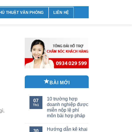
HỦ THUẬT VĂN PHÒNG
LIÊN HỆ
BÀI MỚI
10 trường hợp
07
doanh nghiệp được
Th1
miễn nộp lệ phí
gì,
môn bài hợp pháp
Hướng dẫn kê khai
30