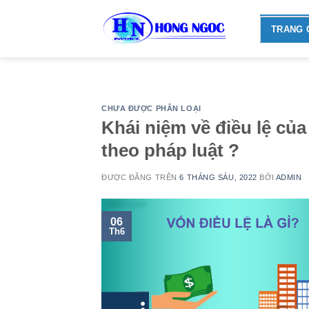
Skip
to
TRANG 
content
CHƯA ĐƯỢC PHÂN LOẠI
Khái niệm về điều lệ của
theo pháp luật ?
ĐƯỢC ĐĂNG TRÊN
6 THÁNG SÁU, 2022
BỞI
ADMIN
06
Th6