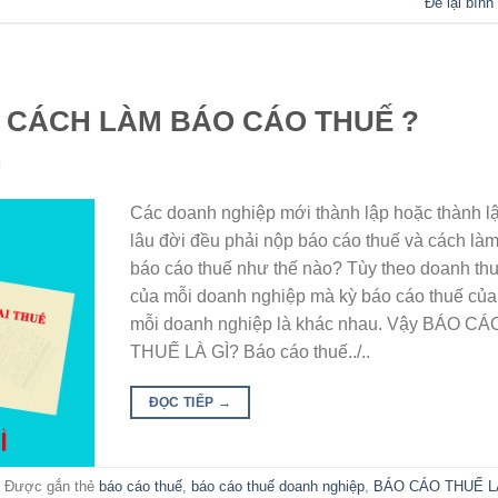
Để lại bình
? CÁCH LÀM BÁO CÁO THUẾ ?
N
Các doanh nghiệp mới thành lập hoặc thành l
lâu đời đều phải nộp báo cáo thuế và cách là
báo cáo thuế như thế nào? Tùy theo doanh th
của mỗi doanh nghiệp mà kỳ báo cáo thuế của
mỗi doanh nghiệp là khác nhau. Vậy BÁO CÁ
THUẾ LÀ GÌ? Báo cáo thuế../..
ĐỌC TIẾP
→
Được gắn thẻ
báo cáo thuế
,
báo cáo thuế doanh nghiệp
,
BÁO CÁO THUẾ L