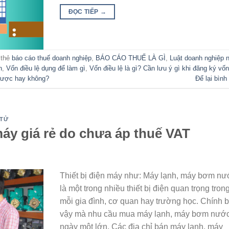
ĐỌC TIẾP
→
 thẻ
báo cáo thuế doanh nghiệp
,
BÁO CÁO THUẾ LÀ GÌ
,
Luật doanh nghiệp 
n
,
Vốn điều lệ dụng để làm gì
,
Vốn điều lệ là gì? Cần lưu ý gì khi đăng ký vốn
 được hay không?
Để lại bình
 TỬ
máy giá rẻ do chưa áp thuế VAT
Thiết bị điện máy như: Máy lạnh, máy bơm nư
là một trong nhiều thiết bị điện quan trọng tron
mỗi gia đình, cơ quan hay trường học. Chính 
vậy mà nhu cầu mua máy lạnh, máy bơm nướ
ngày một lớn. Các địa chỉ bán máy lạnh, máy