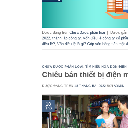
Được đăng trên
Chưa được phân loại
|
Được gắn
2022
,
thành lập công ty
,
Vốn điều lệ công ty cổ phầ
điều lệ?
,
Vốn điều lệ là gì? Góp vốn bằng tiền mặt
CHƯA ĐƯỢC PHÂN LOẠI
,
TÌM HIỂU HÓA ĐƠN ĐIỆN
Chiêu bán thiết bị điện 
ĐƯỢC ĐĂNG TRÊN
18 THÁNG BA, 2022
BỞI
ADMIN
18
Th3