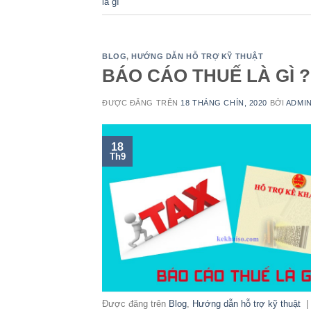
là gì
BLOG
,
HƯỚNG DẪN HỖ TRỢ KỸ THUẬT
BÁO CÁO THUẾ LÀ GÌ 
ĐƯỢC ĐĂNG TRÊN
18 THÁNG CHÍN, 2020
BỞI
ADMI
18
Th9
Được đăng trên
Blog
,
Hướng dẫn hỗ trợ kỹ thuật
|