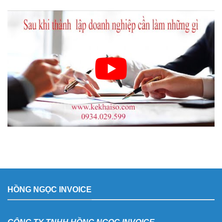
HỒNG NGỌC INVOICE