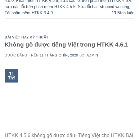
4.5.0
,
Phần mềm HTKK 4.5.8
,
sửa các lỗi trên phần mềm HTKK 4.5.4
,
sửa các lỗi trên phần mềm HTKK 4.5.5
,
Sửa lỗi has stopped working
,
Tải phần mềm HTKK 3.4 9
13
Bình luận
BÀI VIẾT HAY KỶ THUẬT
Không gõ được tiếng Việt trong HTKK 4.6.1
ĐƯỢC ĐĂNG TRÊN
11 THÁNG CHÍN, 2020
BỞI
ADMIN
11
Th9
HTKK 4.5.6 không gõ được dấu- Tiếng Việt cho HTKK Bài