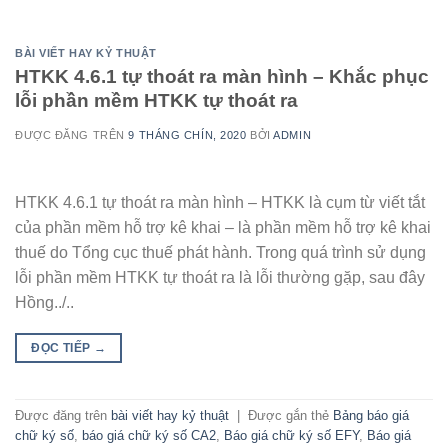
BÀI VIẾT HAY KỶ THUẬT
HTKK 4.6.1 tự thoát ra màn hình – Khắc phục
lỗi phần mềm HTKK tự thoát ra
ĐƯỢC ĐĂNG TRÊN
9 THÁNG CHÍN, 2020
BỞI
ADMIN
HTKK 4.6.1 tự thoát ra màn hình – HTKK là cụm từ viết tắt
của phần mềm hỗ trợ kê khai – là phần mềm hỗ trợ kê khai
thuế do Tổng cục thuế phát hành. Trong quá trình sử dụng
lỗi phần mềm HTKK tự thoát ra là lỗi thường gặp, sau đây
Hồng../..
ĐỌC TIẾP
→
Được đăng trên
bài viết hay kỷ thuật
|
Được gắn thẻ
Bảng báo giá
chữ ký số
,
báo giá chữ ký số CA2
,
Báo giá chữ ký số EFY
,
Báo giá