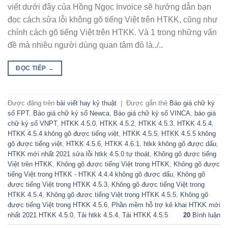
viết dưới đây của Hồng Ngọc Invoice sẽ hướng dẫn bạn
đọc cách sửa lỗi không gõ tiếng Việt trên HTKK, cũng như
chỉnh cách gõ tiếng Việt trên HTKK. Và 1 trong những vấn
đề mà nhiều người dùng quan tâm đó là../..
ĐỌC TIẾP
→
Được đăng trên
bài viết hay kỷ thuật
|
Được gắn thẻ
Báo giá chữ ký
số FPT
,
Báo giá chữ ký số Newca
,
Báo giá chữ ký số VINCA
,
báo giá
chữ ký số VNPT
,
HTKK 4.5.0
,
HTKK 4.5.2
,
HTKK 4.5.3
,
HTKK 4.5.4
,
HTKK 4.5.4 không gõ được tiếng việt
,
HTKK 4.5.5
,
HTKK 4.5.5 không
gõ được tiếng việt
,
HTKK 4.5.6
,
HTKK 4.6.1
,
htkk không gõ được dấu
,
HTKK mới nhất 2021 sửa lỗi htkk 4.5.0 tự thoát
,
Không gõ được tiếng
Việt trên HTKK
,
Không gõ được tiếng Việt trong HTKK
,
Không gõ được
tiếng Việt trong HTKK - HTKK 4.4.4 không gõ được dấu
,
Không gõ
được tiếng Việt trong HTKK 4.5.3
,
Không gõ được tiếng Việt trong
HTKK 4.5.4
,
Không gõ được tiếng Việt trong HTKK 4.5.5
,
Không gõ
được tiếng Việt trong HTKK 4.5.6
,
Phần mềm hỗ trợ kê khai HTKK mới
nhất 2021 HTKK 4.5.0
,
Tải htkk 4.5.4
,
Tải HTKK 4.5.5
20
Bình luận