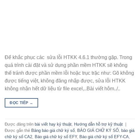
Để khắc phục các sửa lỗi HTKK 4.6.1 thường gặp. Trong
quá trình cài đặt và sử dụng phần mềm HTKK sẽ không
thể tránh được phần mềm lỗi hoặc trục trặc như: Gõ không
được tiếng việt, không đăng nhập được, sửa lỗi HTKK
không nhận hết dữ liệu từ file excel,..Bài viết hôm../..
ĐỌC TIẾP
→
Được đăng trên
bài viết hay kỷ thuật
,
Hướng dẫn hỗ trợ kỹ thuật
|
Được gắn thẻ
Bảng báo giá chữ ký số
,
BÁO GIÁ CHỮ KÝ SỐ
,
báo giá
chữ ký số CA2
,
Báo giá chữ ký số EFY
,
Báo giá chữ ký số EFY-CA
,