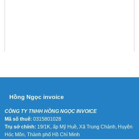
Hồng Ngọc invoice
CÔNG TY TNHH HỒNG NGỌC INVOICE
Mã số thuế:
0315801028
Trụ sở chính:
19/1K, ấp Mỹ Huề, Xã Trung Chánh, Huyện
Hóc Môn, Thành phố Hồ Chí Minh