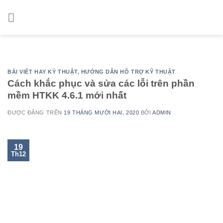
Skip
to
content
BÀI VIẾT HAY KỶ THUẬT
,
HƯỚNG DẪN HỖ TRỢ KỸ THUẬT
Cách khắc phục và sửa các lỗi trên phần
mềm HTKK 4.6.1 mới nhất
ĐƯỢC ĐĂNG TRÊN
19 THÁNG MƯỜI HAI, 2020
BỞI
ADMIN
19
Th12