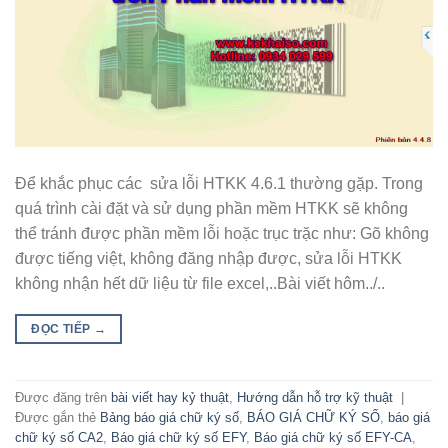
Để khắc phục các sửa lỗi HTKK 4.6.1 thường gặp. Trong
quá trình cài đặt và sử dụng phần mềm HTKK sẽ không
thể tránh được phần mềm lỗi hoặc trục trặc như: Gõ không
được tiếng việt, không đăng nhập được, sửa lỗi HTKK
không nhận hết dữ liệu từ file excel,..Bài viết hôm../..
ĐỌC TIẾP
→
Được đăng trên
bài viết hay kỷ thuật
,
Hướng dẫn hỗ trợ kỹ thuật
|
Được gắn thẻ
Bảng báo giá chữ ký số
,
BÁO GIÁ CHỮ KÝ SỐ
,
báo giá
chữ ký số CA2
,
Báo giá chữ ký số EFY
,
Báo giá chữ ký số EFY-CA
,