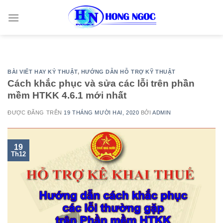
Skip
to
content
BÀI VIẾT HAY KỶ THUẬT
,
HƯỚNG DẪN HỖ TRỢ KỸ THUẬT
Cách khắc phục và sửa các lỗi trên phần
mềm HTKK 4.6.1 mới nhất
ĐƯỢC ĐĂNG TRÊN
19 THÁNG MƯỜI HAI, 2020
BỞI
ADMIN
19
Th12