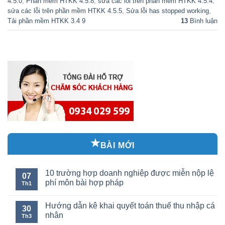
4.5.0
,
Phần mềm HTKK 4.5.8
,
sửa các lỗi trên phần mềm HTKK 4.5.4
,
sửa các lỗi trên phần mềm HTKK 4.5.5
,
Sửa lỗi has stopped working
,
Tải phần mềm HTKK 3.4 9
13
Bình luận
BÀI MỚI
10 trường hợp doanh nghiệp được miễn nộp lệ
07
phí môn bài hợp pháp
Th1
Hướng dẫn kê khai quyết toán thuế thu nhập cá
30
nhân
Th3