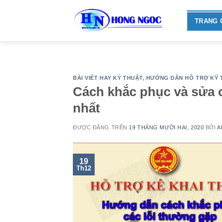
Skip
to
TRANG 
content
BÀI VIẾT HAY KỶ THUẬT
,
HƯỚNG DẪN HỖ TRỢ KỸ 
Cách khắc phục và sửa 
nhất
ĐƯỢC ĐĂNG TRÊN
19 THÁNG MƯỜI HAI, 2020
BỞI
A
19
Th12