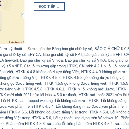
ĐỌC TIẾP
→
 trợ kỹ thuật
|
Được gắn thẻ
Bảng báo giá chữ ký số
,
BÁO GIÁ CHỮ KÝ 
o giá chữ ký số EFY-CA
,
Báo giá chữ ký số FPT
,
báo giá chữ ký số FPT C
A (newtel)
,
Báo giá chữ ký số Vin-ca
,
Báo giá chữ ký số VINA
,
báo giá chữ
ữ ký số VNPT
,
Các lỗi thường gặp trong HTKK
,
Cài htkk 4.2 1 bị lỗi Lỗi htkk 
ếng Việt
,
HTKK 4.4 8 không gõ được tiếng Việt
,
HTKK 4.4 9 không gõ được
ông gõ được tiếng Việt
,
HTKK 4.5.2
,
HTKK 4.5.3 gõ không được tiếng việt
,
hông gõ được tiếng việt
,
HTKK 4.5.5 gõ không được tiếng việt
,
HTKK 4.5.5
c tiếng việt
,
HTKK 4.5.8
,
HTKK 4.6.1
,
HTKK bị lỗi không mở được
,
HTKK
KK mới nhất 2021 sửa lỗi htkk 4.5.0 tự thoát
,
HTKK mới nhất 2021 sửa lỗi 
,
Lỗi HTKK has stopped working
,
Lỗi không cài được HTKK
,
Lỗi không đăng 
 được vào phần mềm HTKK 4.5.4
,
Lỗi không đăng nhập được vào phần mềm
 mềm HTKK 4.5.6
,
Lỗi không gõ được tiếng Việt trong HTKK 4.5.4
,
Lỗi không 
ợc tiếng Việt trong HTKK 4.5.6
,
Lỗi tự thoát ứng dụng trên Windows 10
,
Phầ
.0
,
Phần mềm HTKK 4.5.8
,
sửa các lỗi trên phần mềm HTKK 4.5.4
,
sửa các 