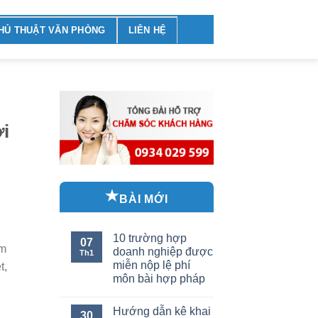
HỦ THUẬT VĂN PHÒNG
LIÊN HỆ
i
BÀI MỚI
10 trường hợp
07
ềm
doanh nghiệp được
Th1
miễn nộp lệ phí
t,
môn bài hợp pháp
Hướng dẫn kê khai
30