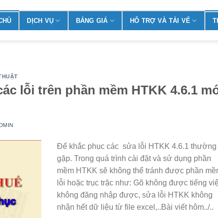
CHỦ
DỊCH VỤ
BẢNG GIÁ
HỖ TRỢ VÀ TẢI VỂ
T
THUẬT
các lỗi trên phần mềm HTKK 4.6.1 mớ
DMIN
Để khắc phục các sửa lỗi HTKK 4.6.1 thường
gặp. Trong quá trình cài đặt và sử dụng phần
mềm HTKK sẽ không thể tránh được phần m
lỗi hoặc trục trặc như: Gõ không được tiếng việ
không đăng nhập được, sửa lỗi HTKK không
nhận hết dữ liệu từ file excel,..Bài viết hôm../..