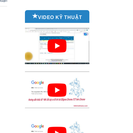
luận
VIDEO KỸ THUẬT