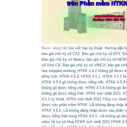
Được đăng trên
bài viết hay kỷ thuật
,
Hướng dẫn hỗ
báo giá chữ ký số CA2
,
Báo giá chữ ký số EFY
,
Bá
Báo giá chữ ký số Newca
,
báo giá chữ ký số NEWC
số Vina CA
,
Báo giá chữ ký số VINCA
,
báo giá ch
has stopped working
,
HTKK 4.2 2 không gõ được ti
tiếng Việt
,
HTKK 4.5.0
,
HTKK 4.5.1
,
HTKK 4.5.1 kh
HTKK 4.5.4 gõ không được tiếng việt
,
HTKK 4.5.4 k
không gõ được tiếng việt
,
HTKK 4.5.6 không gõ đượ
không gõ được tiếng Việt
,
HTKK mới nhất 2021
,
HT
4.5.1 tự thoát
,
HTKK mới nhất 2021 Tổng cục thuế
được vào phần mềm HTKK
,
Lỗi không đăng nhập
HTKK 4.5.5
,
Lỗi không đăng nhập được vào phần
được tiếng Việt trong HTKK 4.5.5
,
Lỗi không gõ đư
mềm hỗ trợ kê khai HTKK mới nhất 2021 HTKK 4.5