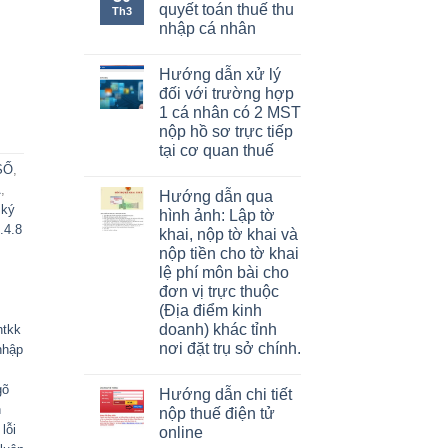
quyết toán thuế thu
Th3
nhập cá nhân
Hướng dẫn xử lý
đối với trường hợp
1 cá nhân có 2 MST
nộp hồ sơ trực tiếp
tại cơ quan thuế
SỐ
,
A
,
Hướng dẫn qua
 ký
hình ảnh: Lập tờ
4.4.8
khai, nộp tờ khai và
nộp tiền cho tờ khai
lệ phí môn bài cho
đơn vị trực thuộc
(Địa điểm kinh
doanh) khác tỉnh
htkk
nơi đặt trụ sở chính.
nhập
gõ
Hướng dẫn chi tiết
n
nộp thuế điện tử
lỗi
online