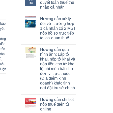
quyết toán thuế thu
Th3
nhập cá nhân
Hướng dẫn xử lý
đối với trường hợp
,
báo
1 cá nhân có 2 MST
yết
nộp hồ sơ trực tiếp
tại cơ quan thuế
ớng
dẫn
trên
Hướng dẫn qua
hập
hình ảnh: Lập tờ
0
,
khai, nộp tờ khai và
nộp tiền cho tờ khai
 mẫu
lệ phí môn bài cho
luận
đơn vị trực thuộc
(Địa điểm kinh
doanh) khác tỉnh
nơi đặt trụ sở chính.
Hướng dẫn chi tiết
nộp thuế điện tử
online