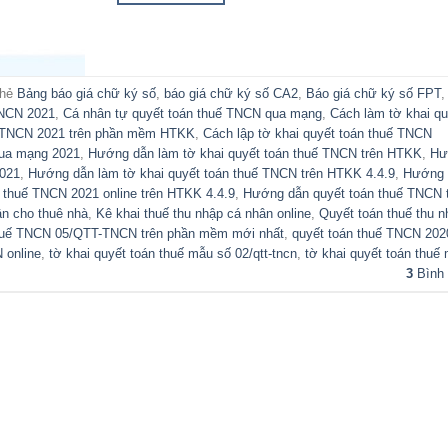
thẻ
Bảng báo giá chữ ký số
,
báo giá chữ ký số CA2
,
Báo giá chữ ký số FPT
TNCN 2021
,
Cá nhân tự quyết toán thuế TNCN qua mạng
,
Cách làm tờ khai qu
uế TNCN 2021 trên phần mềm HTKK
,
Cách lập tờ khai quyết toán thuế TNCN
qua mạng 2021
,
Hướng dẫn làm tờ khai quyết toán thuế TNCN trên HTKK
,
Hư
2021
,
Hướng dẫn làm tờ khai quyết toán thuế TNCN trên HTKK 4.4.9
,
Hướng 
 thuế TNCN 2021 online trên HTKK 4.4.9
,
Hướng dẫn quyết toán thuế TNCN 
ân cho thuê nhà
,
Kê khai thuế thu nhập cá nhân online
,
Quyết toán thuế thu n
thuế TNCN 05/QTT-TNCN trên phần mềm mới nhất
,
quyết toán thuế TNCN 202
 online
,
tờ khai quyết toán thuế mẫu số 02/qtt-tncn
,
tờ khai quyết toán thuế
3
Bình 