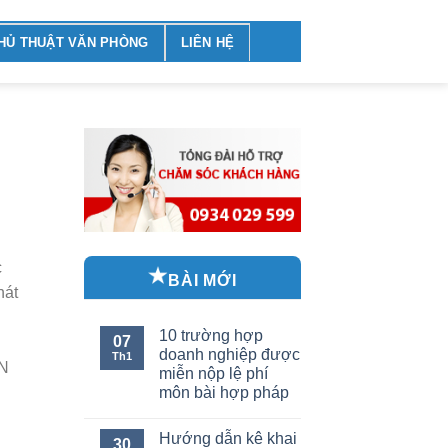
HỦ THUẬT VĂN PHÒNG
LIÊN HỆ
c
BÀI MỚI
hát
10 trường hợp
07
doanh nghiệp được
Th1
CN
miễn nộp lệ phí
môn bài hợp pháp
Hướng dẫn kê khai
30