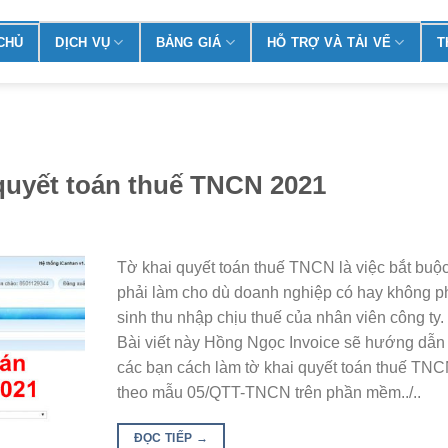
CHỦ
DỊCH VỤ
BẢNG GIÁ
HỖ TRỢ VÀ TẢI VỂ
T
quyết toán thuế TNCN 2021
Tờ khai quyết toán thuế TNCN là việc bắt buộ
phải làm cho dù doanh nghiệp có hay không p
sinh thu nhập chịu thuế của nhân viên công ty.
Bài viết này Hồng Ngọc Invoice sẽ hướng dẫn
các bạn cách làm tờ khai quyết toán thuế TN
theo mẫu 05/QTT-TNCN trên phần mềm../..
ĐỌC TIẾP
→