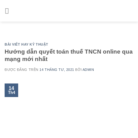
Skip
to
content
BÀI VIẾT HAY KỶ THUẬT
Hướng dẫn quyết toán thuế TNCN online qua
mạng mới nhất
ĐƯỢC ĐĂNG TRÊN
14 THÁNG TƯ, 2021
BỞI
ADMIN
14
Th4