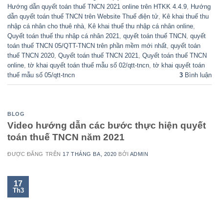
Hướng dẫn quyết toán thuế TNCN 2021 online trên HTKK 4.4.9
,
Hướng
dẫn quyết toán thuế TNCN trên Website Thuế điện tử
,
Kê khai thuế thu
nhập cá nhân cho thuê nhà
,
Kê khai thuế thu nhập cá nhân online
,
Quyết toán thuế thu nhập cá nhân 2021
,
quyết toán thuế TNCN
,
quyết
toán thuế TNCN 05/QTT-TNCN trên phần mềm mới nhất
,
quyết toán
thuế TNCN 2020
,
Quyết toán thuế TNCN 2021
,
Quyết toán thuế TNCN
online
,
tờ khai quyết toán thuế mẫu số 02/qtt-tncn
,
tờ khai quyết toán
thuế mẫu số 05/qtt-tncn
3
Bình luận
BLOG
Video hướng dẫn các bước thực hiện quyết
toán thuế TNCN năm 2021
ĐƯỢC ĐĂNG TRÊN
17 THÁNG BA, 2020
BỞI
ADMIN
17
Th3