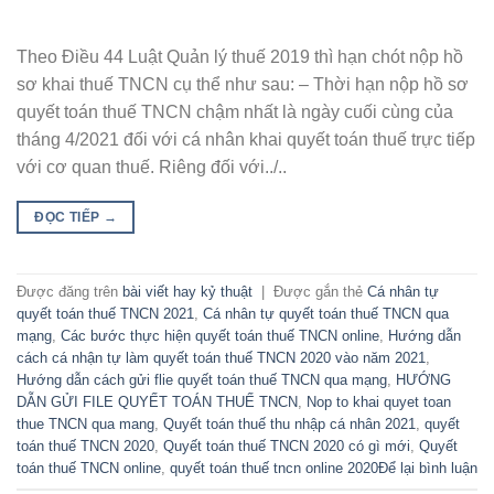
Theo Điều 44 Luật Quản lý thuế 2019 thì hạn chót nộp hồ
sơ khai thuế TNCN cụ thể như sau: – Thời hạn nộp hồ sơ
quyết toán thuế TNCN chậm nhất là ngày cuối cùng của
tháng 4/2021 đối với cá nhân khai quyết toán thuế trực tiếp
với cơ quan thuế. Riêng đối với../..
ĐỌC TIẾP
→
Được đăng trên
bài viết hay kỷ thuật
|
Được gắn thẻ
Cá nhân tự
quyết toán thuế TNCN 2021
,
Cá nhân tự quyết toán thuế TNCN qua
mạng
,
Các bước thực hiện quyết toán thuế TNCN online
,
Hướng dẫn
cách cá nhận tự làm quyết toán thuế TNCN 2020 vào năm 2021
,
Hướng dẫn cách gửi flie quyết toán thuế TNCN qua mạng
,
HƯỚNG
DẪN GỬI FILE QUYẾT TOÁN THUẾ TNCN
,
Nop to khai quyet toan
thue TNCN qua mang
,
Quyết toán thuế thu nhập cá nhân 2021
,
quyết
toán thuế TNCN 2020
,
Quyết toán thuế TNCN 2020 có gì mới
,
Quyết
toán thuế TNCN online
,
quyết toán thuế tncn online 2020
Để lại bình luận