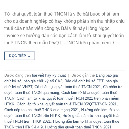
Tờ khai quyết toán thuế TNCN là việc bắt buộc phải làm
cho dù doanh nghiệp có hay không phát sinh thu nhập chịu
thuế của nhân viên công ty. Bài viết này Hồng Ngọc
Invoice sẽ hướng dẫn các bạn cách làm tờ khai quyết toán
thuế TNCN theo mẫu 05/QTT-TNCN trên phần mềm../..
ĐỌC TIẾP
→
Được đăng trên
bài viết hay kỷ thuật
|
Được gắn thẻ
Bảng báo giá
chữ ký số
,
báo giá chữ ký số CA2
,
Báo giá chữ ký số FPT
,
báo giá
chữ ký số VNPT
,
Cá nhân tự quyết toán thuế TNCN 2021
,
Cá nhân tự
quyết toán thuế TNCN qua mạng
,
Cách làm tờ khai quyết toán thuế
TNCN
,
Cách làm tờ khai quyết toán thuế TNCN 2021 trên phần mềm
HTKK
,
Cách lập tờ khai quyết toán thuế TNCN 05/QTT-TNCN 2021
,
Cách nộp to khai thuế TNCN qua mạng 2021
,
Hướng dẫn làm tờ khai
quyết toán thuế TNCN trên HTKK
,
Hướng dẫn làm tờ khai quyết toán
thuế TNCN trên HTKK 2021
,
Hướng dẫn làm tờ khai quyết toán thuế
TNCN trên HTKK 4.4.9
,
Hướng dẫn quyết toán thuế TNCN 2021
,