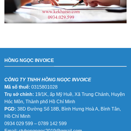
HỒNG NGỌC INVOICE
CÔNG TY TNHH HỒNG NGỌC INVOICE
Mã số thuế:
0315801028
Trụ sở chính:
19/1K, ấp Mỹ Huề, Xã Trung Chánh, Huyện
Hóc Môn, Thành phố Hồ Chí Minh
PGD:
38D Đường Số 18B, Bình Hưng Hoà A, Bình Tân,
Hồ Chí Minh
0934 029 599 – 0789 142 599
Email:
ctyhongngoc2019@gmail.com