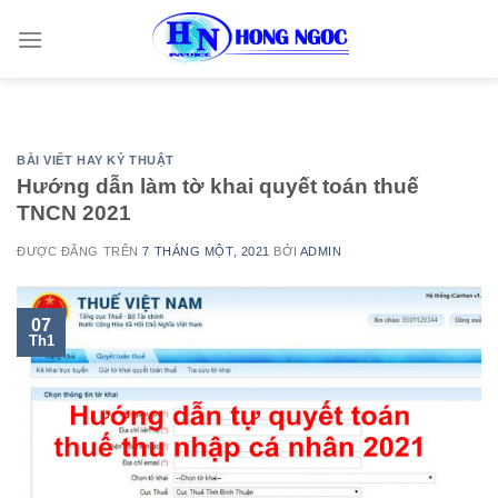
Skip
to
content
BÀI VIẾT HAY KỶ THUẬT
Hướng dẫn làm tờ khai quyết toán thuế
TNCN 2021
ĐƯỢC ĐĂNG TRÊN
7 THÁNG MỘT, 2021
BỞI
ADMIN
07
Th1