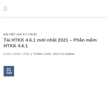
Skip
to
content
BÀI VIẾT HAY KỶ THUẬT
Tải HTKK 4.6.1 mới nhất 2021 – Phần mềm
HTKK 4.6.1
ĐƯỢC ĐĂNG TRÊN
1 THÁNG CHÍN, 2020
BỞI
ADMIN
01
Th9