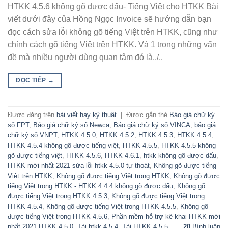
HTKK 4.5.6 không gõ được dấu- Tiếng Việt cho HTKK Bài
viết dưới đây của Hồng Ngọc Invoice sẽ hướng dẫn bạn
đọc cách sửa lỗi không gõ tiếng Việt trên HTKK, cũng như
chỉnh cách gõ tiếng Việt trên HTKK. Và 1 trong những vấn
đề mà nhiều người dùng quan tâm đó là../..
ĐỌC TIẾP
→
Được đăng trên
bài viết hay kỷ thuật
|
Được gắn thẻ
Báo giá chữ ký
số FPT
,
Báo giá chữ ký số Newca
,
Báo giá chữ ký số VINCA
,
báo giá
chữ ký số VNPT
,
HTKK 4.5.0
,
HTKK 4.5.2
,
HTKK 4.5.3
,
HTKK 4.5.4
,
HTKK 4.5.4 không gõ được tiếng việt
,
HTKK 4.5.5
,
HTKK 4.5.5 không
gõ được tiếng việt
,
HTKK 4.5.6
,
HTKK 4.6.1
,
htkk không gõ được dấu
,
HTKK mới nhất 2021 sửa lỗi htkk 4.5.0 tự thoát
,
Không gõ được tiếng
Việt trên HTKK
,
Không gõ được tiếng Việt trong HTKK
,
Không gõ được
tiếng Việt trong HTKK - HTKK 4.4.4 không gõ được dấu
,
Không gõ
được tiếng Việt trong HTKK 4.5.3
,
Không gõ được tiếng Việt trong
HTKK 4.5.4
,
Không gõ được tiếng Việt trong HTKK 4.5.5
,
Không gõ
được tiếng Việt trong HTKK 4.5.6
,
Phần mềm hỗ trợ kê khai HTKK mới
nhất 2021 HTKK 4.5.0
,
Tải htkk 4.5.4
,
Tải HTKK 4.5.5
20
Bình luận