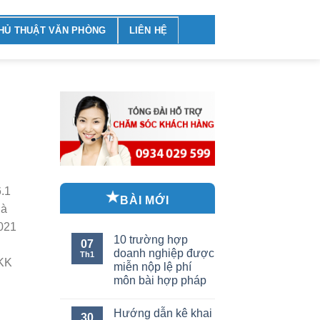
HỦ THUẬT VĂN PHÒNG
LIÊN HỆ
6.1
BÀI MỚI
là
021
10 trường hợp
07
doanh nghiệp được
Th1
TKK
miễn nộp lệ phí
môn bài hợp pháp
Hướng dẫn kê khai
30