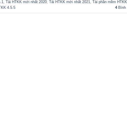
.1
,
Tải HTKK mới nhất 2020
,
Tải HTKK mới nhất 2021
,
Tài phần mềm HTKK
TKK 4.5.5
4
Bình 