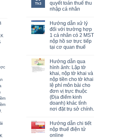
quyết toán thuế thu
Th3
nhập cá nhân
Hướng dẫn xử lý
4
đối với trường hợp
1 cá nhân có 2 MST
KK
nộp hồ sơ trực tiếp
5
tại cơ quan thuế
K
Hướng dẫn qua
hình ảnh: Lập tờ
ược
khai, nộp tờ khai và
nộp tiền cho tờ khai
ần
lệ phí môn bài cho
a
đơn vị trực thuộc
m
(Địa điểm kinh
mềm
doanh) khác tỉnh
mềm
nơi đặt trụ sở chính.
9
,
Hướng dẫn chi tiết
ải
nộp thuế điện tử
i
online
KK