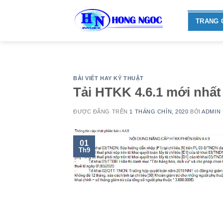
Skip
to
TRANG 
content
BÀI VIẾT HAY KỶ THUẬT
Tải HTKK 4.6.1 mới nhấ
ĐƯỢC ĐĂNG TRÊN
1 THÁNG CHÍN, 2020
BỞI
ADMIN
01
Th9