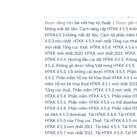
Được đăng trên
bài viết hay kỷ thuật
|
Được gắn 
không mất dữ liệu
,
Cách nâng cấp HTKK 4.5.5 khôn
HTKK4.5.3 không mất dữ liệu
,
Cách tải phần mềm
4.5.0 mới nhất
,
HTKK 4.5.3 mới nhất Tổng cục thu
mới nhất Tổng cục thuế
,
HTKK 4.5.6
,
HTKK 4.5.6 m
HTKK mới nhất 2020
,
HTKK mới nhất 2021
,
HTKK 
HTKK 4.5.4
,
Hướng dẫn cài đặt HTKK 4.5.5
,
Không
4.5.4
,
Không gõ được tiếng Việt trong HTKK 4.5.5
,
HTKK 4.5.4
,
Lỗi không cài được HTKK 4.5.5
,
Phần
4.5.0
,
Phần mềm hỗ trợ kê khai thuế HTKK 4.4.4 m
mềm hỗ trợ kê khai thuế HTKK 4.5.1 mới nhất 202
Tổng cục thuế
,
Phần mềm HTKK 4.5.0 mới nhất
,
P
HTKK 4.5.4
,
Phần mềm HTKK 4.5.5
,
Phần mềm HTK
HTKK 4.5.6
,
Phần mềm HTKK 4.5.6 có thể downlo
HTKK 4.5.8
,
Phần mềm HTKK 4.5.9
,
Phần mềm HT
tai htkk 4 5 3 download
,
Tải HTKK 4.4.4
,
Tải HTKK 4
HTKK 4.5.0 của Tổng cục Thuế
,
Tải HTKK 4.5.0 mớ
HTKK 4.5.3 mới nhất 2021
,
Tải htkk 4.5.4
,
Tải HTK
HTKK 4.5.7 mới nhất 2021
,
Tải HTKK 4.5.8
,
Tải HT