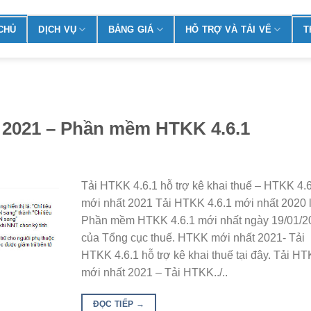
CHỦ
DỊCH VỤ
BẢNG GIÁ
HỖ TRỢ VÀ TẢI VỂ
T
t 2021 – Phần mềm HTKK 4.6.1
Tải HTKK 4.6.1 hỗ trợ kê khai thuế – HTKK 4.
mới nhất 2021 Tải HTKK 4.6.1 mới nhất 2020 
Phần mềm HTKK 4.6.1 mới nhất ngày 19/01/2
của Tổng cục thuế. HTKK mới nhất 2021- Tải
HTKK 4.6.1 hỗ trợ kê khai thuế tại đây. Tải H
mới nhất 2021 – Tải HTKK../..
ĐỌC TIẾP
→