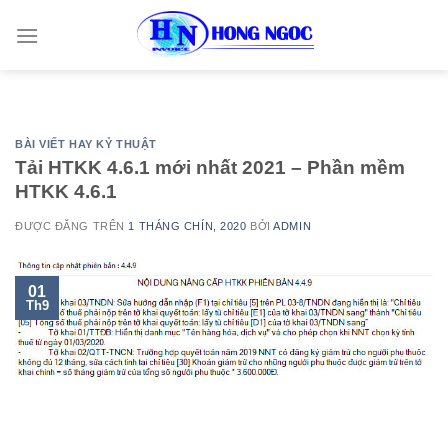
Skip
to
content
BÀI VIẾT HAY KỶ THUẬT
Tải HTKK 4.6.1 mới nhất 2021 – Phần mềm
HTKK 4.6.1
ĐƯỢC ĐĂNG TRÊN
1 THÁNG CHÍN, 2020
BỞI
ADMIN
01
Th9