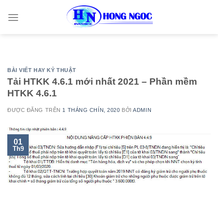
Skip
to
content
BÀI VIẾT HAY KỶ THUẬT
Tải HTKK 4.6.1 mới nhất 2021 – Phần mềm
HTKK 4.6.1
ĐƯỢC ĐĂNG TRÊN
1 THÁNG CHÍN, 2020
BỞI
ADMIN
01
Th9